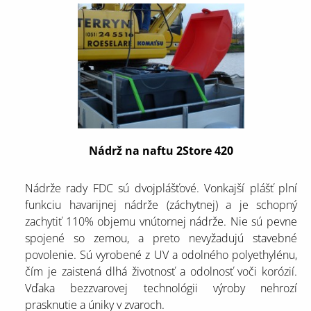
Nádrž na naftu 2Store 420
Nádrže rady FDC sú dvojplášťové. Vonkajší plášť plní
funkciu havarijnej nádrže (záchytnej) a je schopný
zachytiť 110% objemu vnútornej nádrže. Nie sú pevne
spojené so zemou, a preto nevyžadujú stavebné
povolenie. Sú vyrobené z UV a odolného polyethylénu,
čím je zaistená dlhá životnosť a odolnosť voči korózií.
Vďaka bezzvarovej technológii výroby nehrozí
prasknutie a úniky v zvaroch.