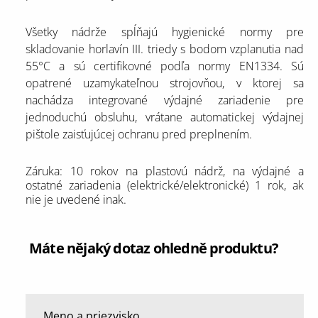
Všetky nádrže spĺňajú hygienické normy pre
skladovanie horlavín III. triedy s bodom vzplanutia nad
55°C a sú certifikovné podľa normy EN1334. Sú
opatrené uzamykateľnou strojovňou, v ktorej sa
nachádza integrované výdajné zariadenie pre
jednoduchú obsluhu, vrátane automatickej výdajnej
pištole zaisťujúcej ochranu pred preplnením.
Záruka: 10 rokov na plastovú nádrž, na výdajné a
ostatné zariadenia (elektrické/elektronické) 1 rok, ak
nie je uvedené inak.
Máte nějaký dotaz ohledně produktu?